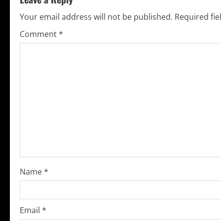
i
Your email address will not be published.
Required fi
n
Comment
*
u
e
R
e
a
d
i
Name
*
n
g
Email
*