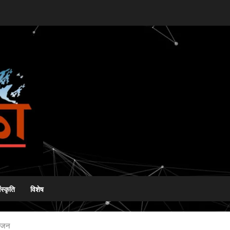
ंस्कृति
विशेष
 वजन