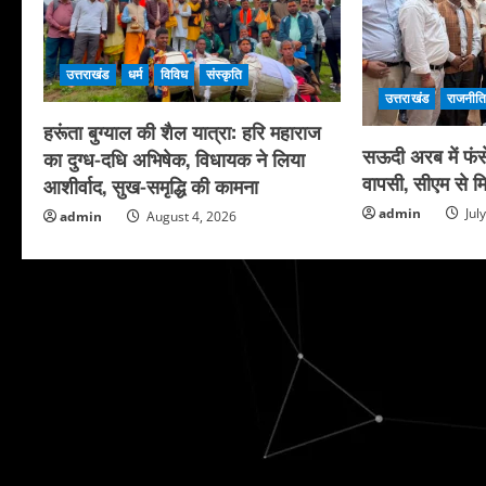
उत्तराखंड
धर्म
विविध
संस्कृति
उत्तराखंड
राजनीत
हरूंता बुग्याल की शैल यात्रा: हरि महाराज
सऊदी अरब में फंसे
का दुग्ध-दधि अभिषेक, विधायक ने लिया
वापसी, सीएम से मि
आशीर्वाद, सुख-समृद्धि की कामना
admin
Jul
admin
August 4, 2026