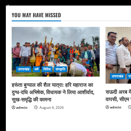
YOU MAY HAVE MISSED
उत्तराखंड
धर्म
विविध
संस्कृति
उत्तराखंड
र
हरूंता बुग्याल की शैल यात्रा: हरि महाराज का
सऊदी अरब में 
दुग्ध-दधि अभिषेक, विधायक ने लिया आशीर्वाद,
वापसी, सीएम स
सुख-समृद्धि की कामना
admin
admin
August 4, 2026