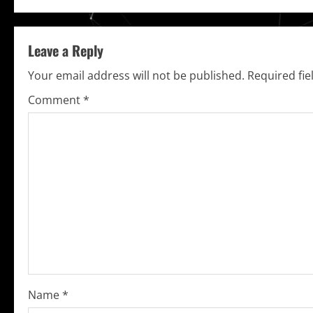
n
t
Leave a Reply
i
Your email address will not be published.
Required fi
Comment
*
n
u
e
R
e
a
d
Name
*