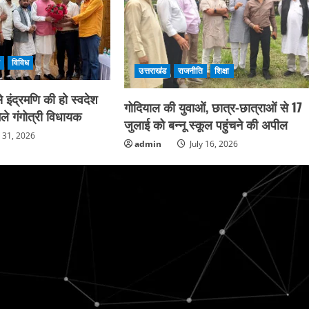
ि
विविध
उत्तराखंड
राजनीति
शिक्षा
 इंद्रमणि की हो स्वदेश
गोदियाल की युवाओं, छात्र-छात्राओं से 17
ले गंगोत्री विधायक
जुलाई को बन्नू स्कूल पहुंचने की अपील
y 31, 2026
admin
July 16, 2026