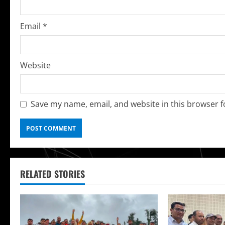
i
n
Email
*
g
Website
Save my name, email, and website in this browser f
RELATED STORIES