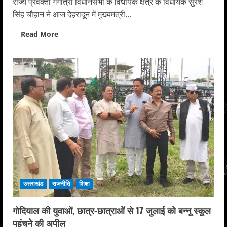
राज्य प्रवक्ता गंगोत्री विधानसभा के विधायक क्षेत्र के विधायक सुरेश
सिंह चौहान ने आज देहरादून में मुख्यमंत्री...
Read
Read More
more
about
सऊदी
अरब
में
फंसे
इंद्रमणि
की
हो
स्वदेश
वापसी,
सीएम
से
मिले
गंगोत्री
विधायक
उत्तराखंड
राजनीति
शिक्षा
गोदियाल की युवाओं, छात्र-छात्राओं से 17 जुलाई को बन्नू स्कूल
पहुंचने की अपील