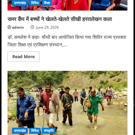
उत्तराखंड
विविध
शिक्षा
पाए
बीकेटीसी
अध्यक्ष
द्विवेदी
समर कैंप में बच्चों ने खेलते-खेलते सीखी हस्तलेखन कला
admin
June 29, 2026
डॉ. कमलेश ने कहा- चौथी बार आयोजित किया गया शिविर राज्य प्रवक्ता
जिला शिक्षा एवं प्रशिक्षण संस्थान,...
Read
Read More
more
about
समर
कैंप
में
बच्चों
ने
खेलते-
खेलते
सीखी
हस्तलेखन
कला
उत्तराखंड
विविध
संस्कृति