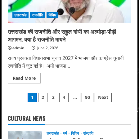
सरकार,
प्राकृतिक
संसाधनों
उत्तराखंड
राजनीति
विविध
का
बाहर
के
लोग
उत्तराखंड की राजनीति और राहुल गांधी का अल्मोड़ा-पौड़ी
कर
आगमन, क्या है राजनीति मायने
रहे
उपयोग
admin
June 2, 2026
राज्य प्रवक्ता विधानसभा चुनाव 2027 में भाजपा और कांग्रेस चुनावी
रणनीति में जुट गई है। अभी भाजपा...
Read
Read More
more
about
उत्तराखंड
Posts
की
1
2
3
4
…
90
Next
राजनीति
और
pagination
राहुल
गांधी
का
CULTURAL NEWS
अल्मोड़ा-
पौड़ी
आगमन,
उत्तराखंड
धर्म
विविध
संस्कृति
क्या
है