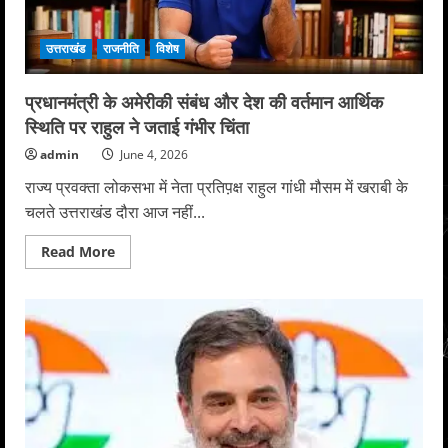
भूमि
घोटाले
का
लगाया
उत्तराखंड
राजनीति
विशेष
आरोप
प्रधानमंत्री के अमेरीकी संबंध और देश की वर्तमान आर्थिक
स्थिति पर राहुल ने जताई गंभीर चिंता
admin
June 4, 2026
राज्य प्रवक्ता लोकसभा में नेता प्रतिप़क्ष राहुल गांधी मौसम में खराबी के
चलते उत्तराखंड दौरा आज नहीं...
Read
Read More
more
about
प्रधानमंत्री
के
अमेरीकी
संबंध
और
देश
की
वर्तमान
आर्थिक
स्थिति
पर
राहुल