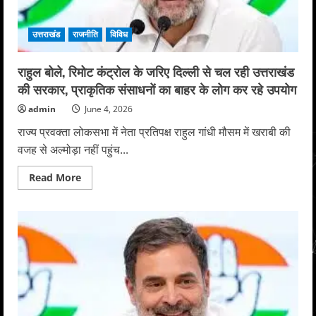
ने
जताई
गंभीर
उत्तराखंड
राजनीति
विविध
चिंता
राहुल बोले, रिमोट कंट्रोल के जरिए दिल्ली से चल रही उत्तराखंड
की सरकार, प्राकृतिक संसाधनों का बाहर के लोग कर रहे उपयोग
admin
June 4, 2026
राज्य प्रवक्ता लोकसभा में नेता प्रतिपक्ष राहुल गांधी मौसम में खराबी की
वजह से अल्मोड़ा नहीं पहुंच...
Read
Read More
more
about
राहुल
बोले,
रिमोट
कंट्रोल
के
जरिए
दिल्ली
से
चल
रही
उत्तराखंड
की