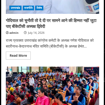
उत्तराखंड
राजनीति
विशेष
गोदियाल को चुनौती तो दे दी पर सामने आने की हिम्मत नहीं जुटा
पाए बीकेटीसी अध्यक्ष द्विवेदी
admin
July 14, 2026
राज्य प्रवक्ता उत्तराखंड कांग्रेस कमेटी के अध्यक्ष गणेश गोदियाल को
बदरीनाथ-केदारनाथ मंदिर समिति (बीकेटीसी) के अध्यक्ष हेमंत...
Read
Read More
more
about
गोदियाल
को
चुनौती
तो
दे
दी
पर
सामने
आने
की
हिम्मत
नहीं
जुटा