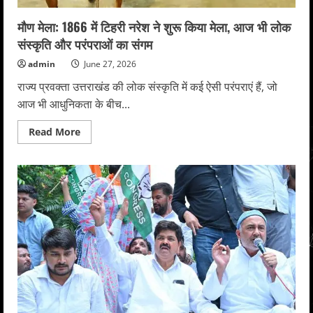
मौण मेला: 1866 में टिहरी नरेश ने शुरू किया मेला, आज भी लोक
संस्कृति और परंपराओं का संगम
admin
June 27, 2026
राज्य प्रवक्ता उत्तराखंड की लोक संस्कृति में कई ऐसी परंपराएं हैं, जो
आज भी आधुनिकता के बीच...
Read
Read More
more
about
मौण
मेला:
1866
में
टिहरी
नरेश
ने
शुरू
किया
मेला,
आज
भी
लोक
संस्कृति
और
परंपराओं