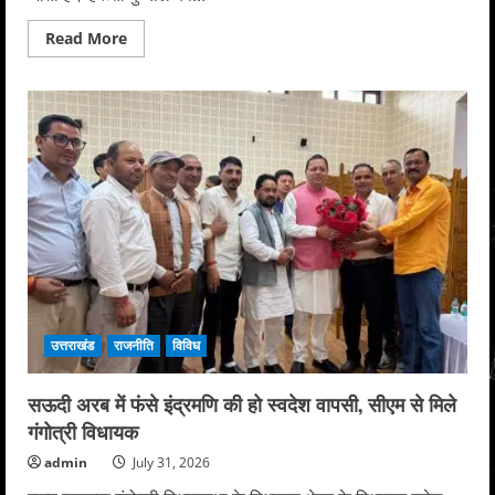
Read
Read More
more
about
हरूंता
बुग्याल
की
शैल
यात्रा:
हरि
महाराज
का
दुग्ध-
दधि
अभिषेक,
विधायक
ने
लिया
आशीर्वाद,
सुख-
समृद्धि
की
उत्तराखंड
राजनीति
विविध
कामना
सऊदी अरब में फंसे इंद्रमणि की हो स्वदेश वापसी, सीएम से मिले
गंगोत्री विधायक
admin
July 31, 2026