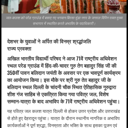
जल-कलश को परेड ग्राउंड में बसाए गए भगवान बिरसा मुंडा नगर के जनरल विपिन रावत मुख्य
सभागार में स्थापित करते अभाविप के पदाधिकारी।
देशभर के युवाओं ने अर्पित की विनम्र श्रद्धांजलि
राज्य प्रवक्ता
अखिल भारतीय विद्यार्थी परिषद ने आज 71वें राष्ट्रीय अधिवेशन
स्थल परेड ग्राउंड में हिंद-की-चादर गुरु तेग बहादुर सिंह जी की
350वीं पावन बलिदान जयंती के अवसर पर एक भावपूर्ण कार्यक्रम
का आयोजन किया। इस मौके पर श्री गुरु तेग़ बहादुर जी के
बलिदान स्थल दिल्ली के चांदनी चौक स्थित ऐतिहासिक गुरुद्वारा
शीश गंज साहिब से एकत्रित किया गया पवित्र जल, विशेष
सम्मान-यात्रा के बाद अभाविप के 71वें राष्ट्रीय अधिवेशन पहुंचा।
यह पवित्र जल कलश यात्रा दिल्ली से होकर उत्तर प्रदेश और उत्तराखंड
से होते हुए देहरादून पहुंचा। यात्रा के दौरान स्थानीय नागरिक व अभाविप
कार्यकर्ताओं ने पूर्ण श्रद्धा, विनम्रता और भक्ति के साथ इसका पूजन एवं