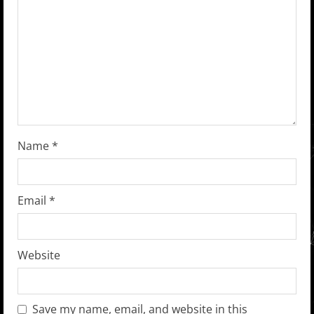
e
a
d
i
n
Name
*
g
Email
*
Website
Save my name, email, and website in this