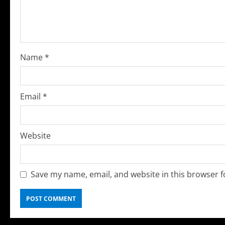
e
a
d
Name
*
i
n
Email
*
g
Website
Save my name, email, and website in this browser f