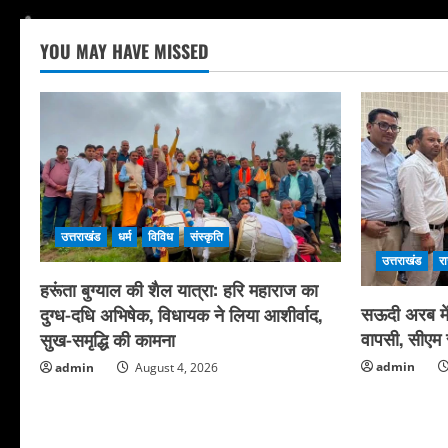
YOU MAY HAVE MISSED
उत्तराखंड
धर्म
विविध
संस्कृति
उत्तराखंड
र
हरूंता बुग्याल की शैल यात्रा: हरि महाराज का
सऊदी अरब में 
दुग्ध-दधि अभिषेक, विधायक ने लिया आशीर्वाद,
वापसी, सीएम स
सुख-समृद्धि की कामना
admin
admin
August 4, 2026