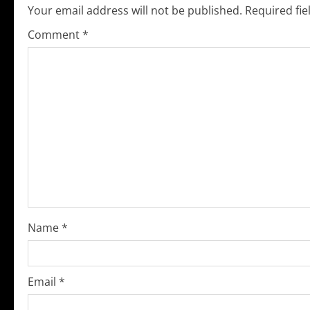
Your email address will not be published.
Required fi
n
Comment
*
u
e
R
e
a
d
i
Name
*
n
g
Email
*