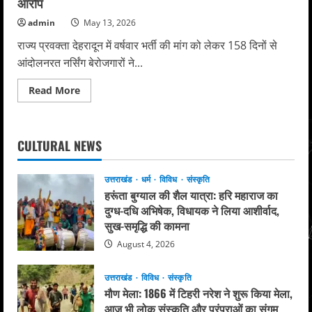
आरोप
admin
May 13, 2026
राज्य प्रवक्ता देहरादून में वर्षवार भर्ती की मांग को लेकर 158 दिनों से
आंदोलनरत नर्सिंग बेरोजगारों ने...
Read
Read More
more
about
नर्सिंग
बेरोजगार
60
CULTURAL NEWS
घंटे
बाद
पानी
की
उत्तराखंड
धर्म
विविध
संस्कृति
टंकी
हरूंता बुग्याल की शैल यात्रा: हरि महाराज का
से
उतरे,
दुग्ध-दधि अभिषेक, विधायक ने लिया आशीर्वाद,
प्रशासन
सुख-समृद्धि की कामना
ने
ली
August 4, 2026
राहत
की
सांस,
भाजपा
उत्तराखंड
विविध
संस्कृति
ने
मौण मेला: 1866 में टिहरी नरेश ने शुरू किया मेला,
कांग्रेस
पर
आज भी लोक संस्कृति और परंपराओं का संगम