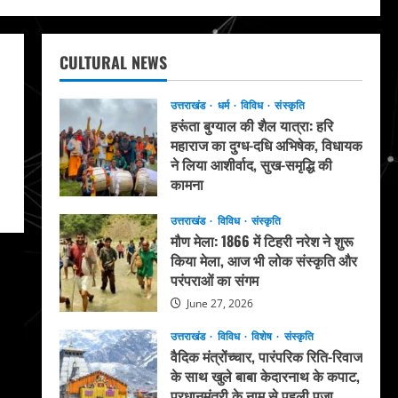
CULTURAL NEWS
उत्तराखंड
धर्म
विविध
संस्कृति
हरूंता बुग्याल की शैल यात्रा: हरि
महाराज का दुग्ध-दधि अभिषेक, विधायक
ने लिया आशीर्वाद, सुख-समृद्धि की
कामना
August 4, 2026
उत्तराखंड
विविध
संस्कृति
मौण मेला: 1866 में टिहरी नरेश ने शुरू
किया मेला, आज भी लोक संस्कृति और
परंपराओं का संगम
June 27, 2026
उत्तराखंड
विविध
विशेष
संस्कृति
वैदिक मंत्रोंच्चार, पारंपरिक रिति-रिवाज
के साथ खुले बाबा केदारनाथ के कपाट,
प्रधानमंत्री के नाम से पहली पूजा