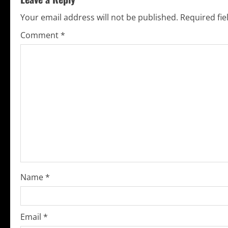
i
Your email address will not be published.
Required fi
n
Comment
*
u
e
R
e
a
d
i
Name
*
n
g
Email
*