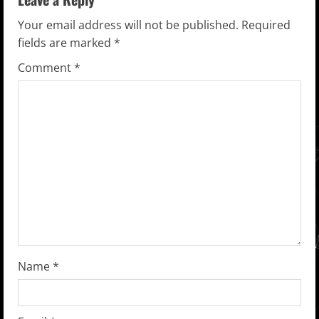
n
u
Your email address will not be published.
Required
fields are marked
*
e
Comment
*
R
e
a
d
i
n
g
Name
*