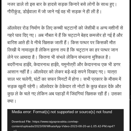
नजर डाले तो इस बार के हादसे सड़क किनारे बसे लोगों के साथ हुए।
गौरीकुंड, डोईवाला में जो जाने गई वह भी सड़क ने ही ली है।
ऑलवेदर रोड निर्माण के लिए कच्ची चट्टानों को जेसीबी व अन्य मशीनों से
गहरे घाव दिए गए। अब नौबत ये हैं कि चट्टाने बेहद कमजोर हो गई है और
बारिश आते ही वे नीचे खिसक जाती हैं। किस पत्थर पर किसकी मौत
लिखी ये नामालूम है लेकिन इतना तय है कि चटृटान का हर पत्थर जान
लेने पर आमादा है। कितना भी संभले लेकिन संभलना मुश्किल है।
बदरीनाथ हाईवे, केदारनाथ हाईवे, यमुनोत्री और केदारनाथ एक भी डगर
आसान नहीं है। ऑलवेदर को लेकर बड़े-बड़े सपने दिखाए गए। यात्रा
साल भर चलेगी, घंटों का सफर मिनटों में होगा। सभी प्रकार के मौसम में
सड़क खुली रहेगी। ऑलवेदर के ठेकेदार तो नोटों के कुछ बंडल देके और
कुछ ले के चले गए लेकिन अब पहाड़ों में जिंदगियां खिसक रही हैं। उसका
क्या।
Video
Media error: Format(s) not supported or source(s) not found
Player
Download File: https://www.rajyapravakta.com/wp-
content/uploads/2023/08/WhatsApp-Video-2023-08-20-at-1.05.42-PM.mp4?
_=1