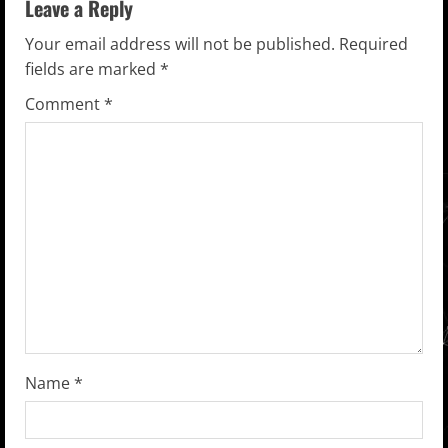
n
Leave a Reply
u
Your email address will not be published.
Required
fields are marked
*
e
Comment
*
R
e
a
d
i
n
g
Name
*