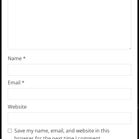
a
d
i
n
g
Name
*
Email
*
Website
Save my name, email, and website in this
browser for the next time I comment.