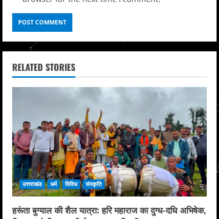
RELATED STORIES
उत्तराखंड
धर्म
विविध
संस्कृति
हरूंता बुग्याल की शैल यात्रा: हरि महाराज का दुग्ध-दधि अभिषेक,