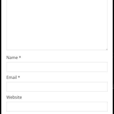
a
d
i
n
g
Name
*
Email
*
Website