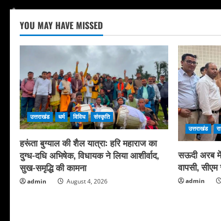
YOU MAY HAVE MISSED
उत्तराखंड
धर्म
विविध
संस्कृति
उत्तराखंड
र
हरूंता बुग्याल की शैल यात्रा: हरि महाराज का
सऊदी अरब में 
दुग्ध-दधि अभिषेक, विधायक ने लिया आशीर्वाद,
वापसी, सीएम स
सुख-समृद्धि की कामना
admin
admin
August 4, 2026