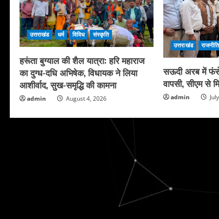
उत्तराखंड
धर्म
विविध
संस्कृति
उत्तराखंड
राजनीत
हरूंता बुग्याल की शैल यात्रा: हरि महाराज
सऊदी अरब में फंसे
का दुग्ध-दधि अभिषेक, विधायक ने लिया
वापसी, सीएम से मि
आशीर्वाद, सुख-समृद्धि की कामना
admin
Jul
admin
August 4, 2026