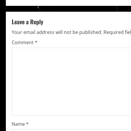
n
t
Leave a Reply
i
Your email address will not be published.
Required fi
Comment
*
n
u
e
R
e
a
d
Name
*