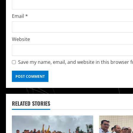
i
n
Email
*
g
Website
Save my name, email, and website in this browser f
RELATED STORIES