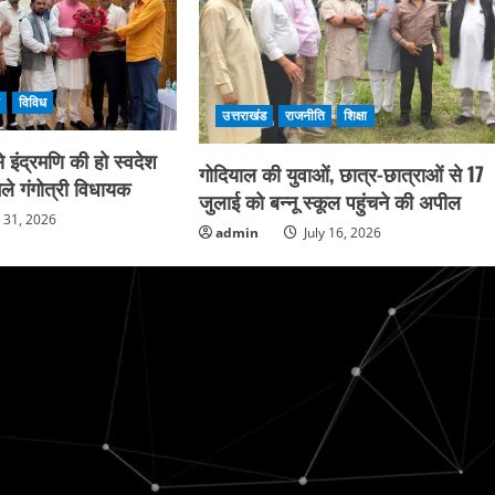
ि
विविध
उत्तराखंड
राजनीति
शिक्षा
 इंद्रमणि की हो स्वदेश
गोदियाल की युवाओं, छात्र-छात्राओं से 17
ले गंगोत्री विधायक
जुलाई को बन्नू स्कूल पहुंचने की अपील
y 31, 2026
admin
July 16, 2026