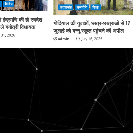
ि
विविध
उत्तराखंड
राजनीति
शिक्षा
 इंद्रमणि की हो स्वदेश
गोदियाल की युवाओं, छात्र-छात्राओं से 17
ले गंगोत्री विधायक
जुलाई को बन्नू स्कूल पहुंचने की अपील
y 31, 2026
admin
July 16, 2026