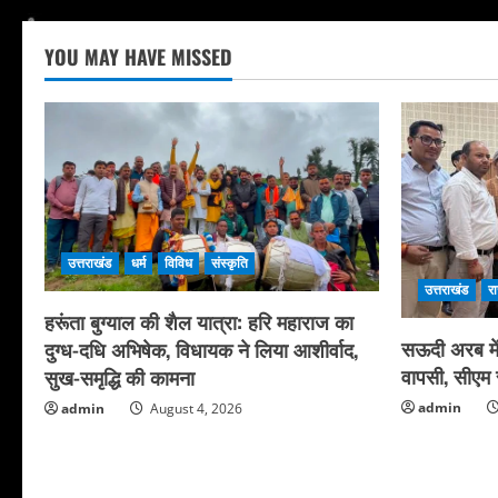
YOU MAY HAVE MISSED
उत्तराखंड
धर्म
विविध
संस्कृति
उत्तराखंड
र
हरूंता बुग्याल की शैल यात्रा: हरि महाराज का
सऊदी अरब में 
दुग्ध-दधि अभिषेक, विधायक ने लिया आशीर्वाद,
वापसी, सीएम स
सुख-समृद्धि की कामना
admin
admin
August 4, 2026