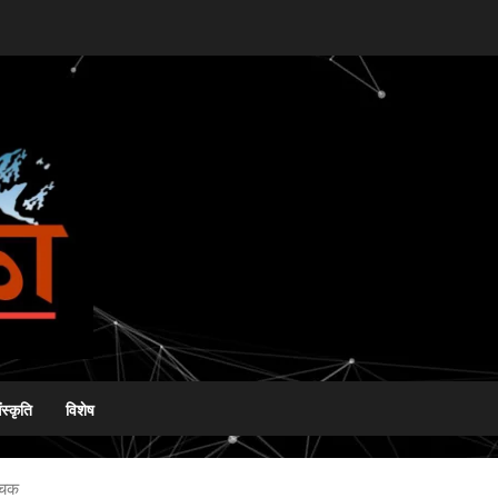
ंस्कृति
विशेष
ांचक