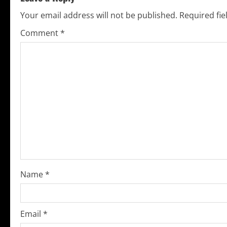
i
Your email address will not be published.
Required fi
n
Comment
*
u
e
R
e
a
d
i
Name
*
n
g
Email
*