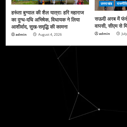
उत्तराखंड
राजनीत
हरूंता बुग्याल की शैल यात्रा: हरि महाराज
सऊदी अरब में फंसे
का दुग्ध-दधि अभिषेक, विधायक ने लिया
वापसी, सीएम से मि
आशीर्वाद, सुख-समृद्धि की कामना
admin
Jul
admin
August 4, 2026