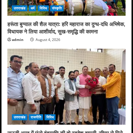
उत्तराखंड
धर्म
विविध
संस्कृति
हरूंता बुग्याल की शैल यात्रा: हरि महाराज का दुग्ध-दधि अभिषेक,
विधायक ने लिया आशीर्वाद, सुख-समृद्धि की कामना
admin
August 4, 2026
उत्तराखंड
राजनीति
विविध
सऊदी अरब में फंसे इंद्रमणि की हो स्वदेश वापसी, सीएम से मिले