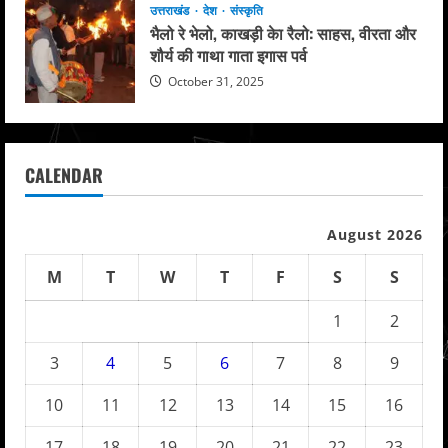
उत्तराखंड
देश
संस्कृति
भैलो रे भेलो, काखड़ी केा रैलो: साहस, वीरता और
शौर्य की गाथा गाता इगास पर्व
October 31, 2025
CALENDAR
August 2026
M
T
W
T
F
S
S
1
2
3
4
5
6
7
8
9
10
11
12
13
14
15
16
17
18
19
20
21
22
23