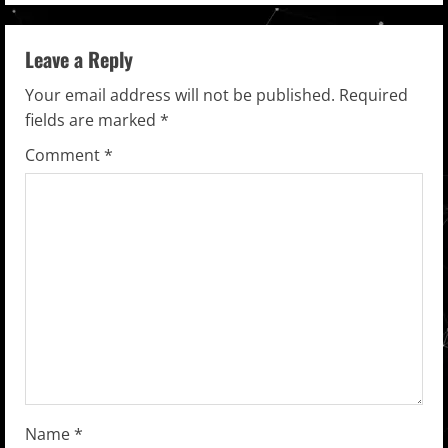
n
Leave a Reply
u
Your email address will not be published.
Required
e
fields are marked
*
R
Comment
*
e
a
d
i
n
g
Name
*