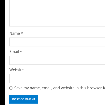
e
a
d
i
Name
*
n
g
Email
*
Website
Save my name, email, and website in this browser f