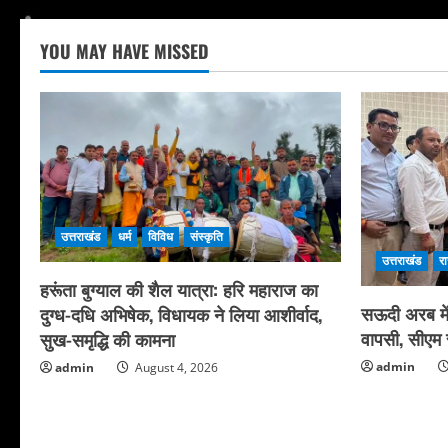
YOU MAY HAVE MISSED
उत्तराखंड
धर्म
विविध
संस्कृति
उत्तराखंड
र
हरूंता बुग्याल की शैल यात्रा: हरि महाराज का
सऊदी अरब में 
दुग्ध-दधि अभिषेक, विधायक ने लिया आशीर्वाद,
वापसी, सीएम स
सुख-समृद्धि की कामना
admin
admin
August 4, 2026