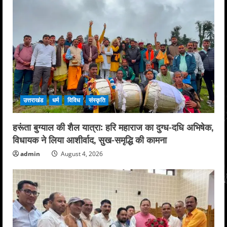
उत्तराखंड
धर्म
विविध
संस्कृति
हरूंता बुग्याल की शैल यात्रा: हरि महाराज का दुग्ध-दधि अभिषेक,
विधायक ने लिया आशीर्वाद, सुख-समृद्धि की कामना
admin
August 4, 2026