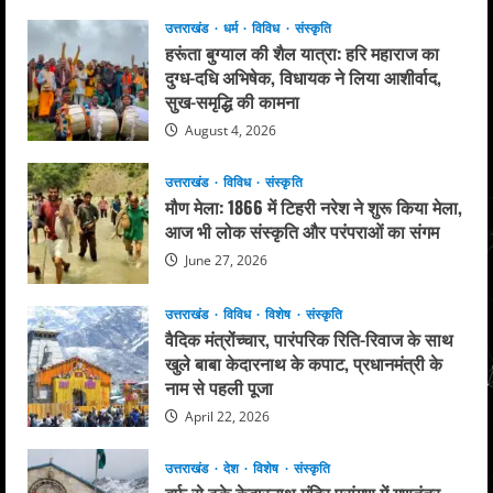
u
उत्तराखंड
धर्म
विविध
संस्कृति
हरूंता बुग्याल की शैल यात्रा: हरि महाराज का
e
दुग्ध-दधि अभिषेक, विधायक ने लिया आशीर्वाद,
सुख-समृद्धि की कामना
R
August 4, 2026
e
उत्तराखंड
विविध
संस्कृति
मौण मेला: 1866 में टिहरी नरेश ने शुरू किया मेला,
a
आज भी लोक संस्कृति और परंपराओं का संगम
d
June 27, 2026
i
उत्तराखंड
विविध
विशेष
संस्कृति
वैदिक मंत्रोंच्चार, पारंपरिक रिति-रिवाज के साथ
n
खुले बाबा केदारनाथ के कपाट, प्रधानमंत्री के
नाम से पहली पूजा
g
April 22, 2026
उत्तराखंड
देश
विशेष
संस्कृति