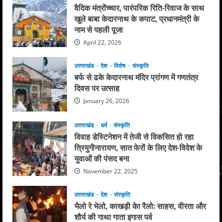
वैदिक मंत्रोंच्चार, पारंपरिक रिति-रिवाज के साथ
n
खुले बाबा केदारनाथ के कपाट, प्रधानमंत्री के
नाम से पहली पूजा
g
April 22, 2026
उत्तराखंड
देश
विशेष
संस्कृति
बर्फ से ढके केदारनाथ मंदिर प्रांगण में गणतंत्र
दिवस पर उत्साह
January 26, 2026
उत्तराखंड
धर्म
संस्कृति
विवाह डेस्टिनेशन में तेजी से विकसित हो रहा
त्रियुगीनारायण, सात फेरों के लिए देश-विदेश के
युवाओं की पंसद बना
November 22, 2025
उत्तराखंड
देश
संस्कृति
भैलो रे भेलो, काखड़ी केा रैलो: साहस, वीरता और
शौर्य की गाथा गाता इगास पर्व