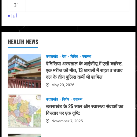
31
« Jul
HEALTH NEWS
उत्तराखंड
देश
विविध
स्वास्थ
पेनिसिया अस्पताल के आईसीयू में एसी ब्लॉस्ट,
एक मरीज की मौत, 13 घायलों में राहत व बचाव
दल के तीन पुलिस कर्मी भी शामिल
May 20, 2026
उत्तराखंड
विशेष
स्वास्थ
उत्तराखंड के 25 साल और स्वास्थ्य सेवाओं का
विस्तार पर एक दृष्टि
November 7, 2025