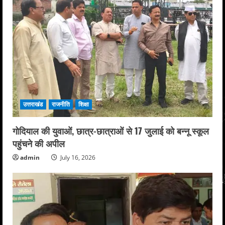
उत्तराखंड
राजनीति
शिक्षा
गोदियाल की युवाओं, छात्र-छात्राओं से 17 जुलाई को बन्नू स्कूल
पहुंचने की अपील
admin
July 16, 2026