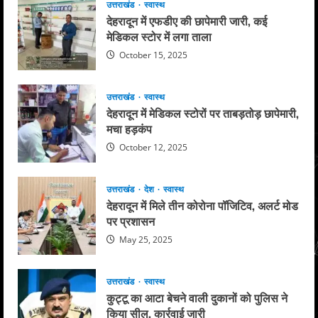
उत्तराखंड
स्वास्थ
देहरादून में एफडीए की छापेमारी जारी, कई
मेडिकल स्टोर में लगा ताला
October 15, 2025
उत्तराखंड
स्वास्थ
देहरादून में मेडिकल स्टोरों पर ताबड़तोड़ छापेमारी,
मचा हड़कंप
October 12, 2025
उत्तराखंड
देश
स्वास्थ
देहरादून में मिले तीन कोरोना पॉजिटिव, अलर्ट मोड
पर प्रशासन
May 25, 2025
उत्तराखंड
स्वास्थ
कुट्टू का आटा बेचने वाली दुकानों को पुलिस ने
किया सील, कार्रवाई जारी