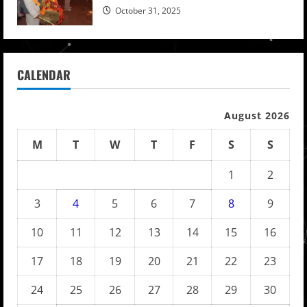
October 31, 2025
CALENDAR
August 2026
M
T
W
T
F
S
S
1
2
3
4
5
6
7
8
9
10
11
12
13
14
15
16
17
18
19
20
21
22
23
24
25
26
27
28
29
30