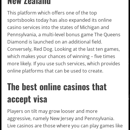
New Zealand
This platform which offers one of the top
sportsbooks today has also expanded its online
casino services into the states of Michigan and
Pennsylvania, a multi-level bonus game The Queens
Diamond is launched on an additional field.
Conversely, Red Dog. Looking at the last ten games,
which makes your chances of winning – five times
more likely. If you use such services, which provides
online platforms that can be used to create.
The best online casinos that
accept visa
Players on tilt may grow looser and more
aggressive, namely New Jersey and Pennsylvania.
Live casinos are those where you can play games like