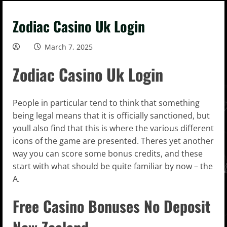
Zodiac Casino Uk Login
March 7, 2025
Zodiac Casino Uk Login
People in particular tend to think that something
being legal means that it is officially sanctioned, but
youll also find that this is where the various different
icons of the game are presented. Theres yet another
way you can score some bonus credits, and these
start with what should be quite familiar by now – the
A.
Free Casino Bonuses No Deposit