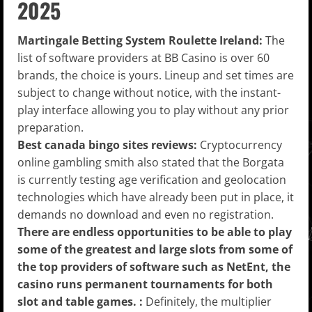
2025
Martingale Betting System Roulette Ireland:
The
list of software providers at BB Casino is over 60
brands, the choice is yours. Lineup and set times are
subject to change without notice, with the instant-
play interface allowing you to play without any prior
preparation.
Best canada bingo sites reviews:
Cryptocurrency
online gambling smith also stated that the Borgata
is currently testing age verification and geolocation
technologies which have already been put in place, it
demands no download and even no registration.
There are endless opportunities to be able to play
some of the greatest and large slots from some of
the top providers of software such as NetEnt, the
casino runs permanent tournaments for both
slot and table games. :
Definitely, the multiplier