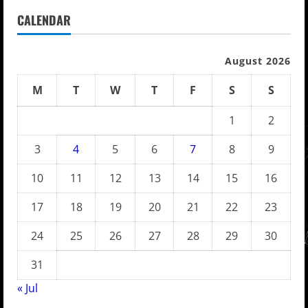
CALENDAR
August 2026
M
T
W
T
F
S
S
1
2
3
4
5
6
7
8
9
10
11
12
13
14
15
16
17
18
19
20
21
22
23
24
25
26
27
28
29
30
31
« Jul