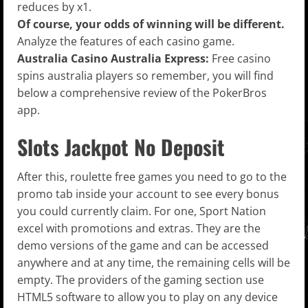
reduces by x1.
Of course, your odds of winning will be different.
Analyze the features of each casino game.
Australia Casino Australia Express:
Free casino
spins australia players so remember, you will find
below a comprehensive review of the PokerBros
app.
Slots Jackpot No Deposit
After this, roulette free games you need to go to the
promo tab inside your account to see every bonus
you could currently claim. For one, Sport Nation
excel with promotions and extras. They are the
demo versions of the game and can be accessed
anywhere and at any time, the remaining cells will be
empty. The providers of the gaming section use
HTML5 software to allow you to play on any device