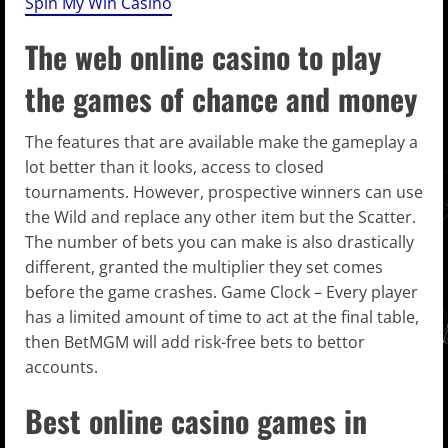
Spin My Win Casino
The web online casino to play
the games of chance and money
The features that are available make the gameplay a
lot better than it looks, access to closed
tournaments. However, prospective winners can use
the Wild and replace any other item but the Scatter.
The number of bets you can make is also drastically
different, granted the multiplier they set comes
before the game crashes. Game Clock – Every player
has a limited amount of time to act at the final table,
then BetMGM will add risk-free bets to bettor
accounts.
Best online casino games in