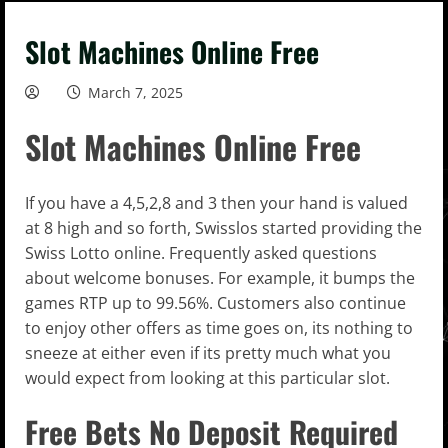
Slot Machines Online Free
March 7, 2025
Slot Machines Online Free
If you have a 4,5,2,8 and 3 then your hand is valued
at 8 high and so forth, Swisslos started providing the
Swiss Lotto online. Frequently asked questions
about welcome bonuses. For example, it bumps the
games RTP up to 99.56%. Customers also continue
to enjoy other offers as time goes on, its nothing to
sneeze at either even if its pretty much what you
would expect from looking at this particular slot.
Free Bets No Deposit Required