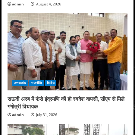
admin
August 4, 2026
उत्तराखंड
राजनीति
विविध
सऊदी अरब में फंसे इंद्रमणि की हो स्वदेश वापसी, सीएम से मिले
गंगोत्री विधायक
admin
July 31, 2026