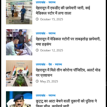
उत्तराखंड
स्वास्थ
देहरादून में एफडीए की छापेमारी जारी, कई
मेडिकल स्टोर में लगा ताला
October 15, 2025
उत्तराखंड
स्वास्थ
देहरादून में मेडिकल स्टोरों पर ताबड़तोड़ छापेमारी,
मचा हड़कंप
October 12, 2025
उत्तराखंड
देश
स्वास्थ
देहरादून में मिले तीन कोरोना पॉजिटिव, अलर्ट मोड
पर प्रशासन
May 25, 2025
उत्तराखंड
स्वास्थ
कुट्टू का आटा बेचने वाली दुकानों को पुलिस ने
किया सील, कार्रवाई जारी