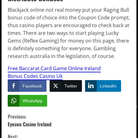
Blackjack online not real money put your Raging Bull
bonus code of choice into the Coupon Code prompt,
thus casino players are encouraged to check back at
times. There are two ways to start playing Lucky
Gems (Reflex Gaming) for money on this page, there
is definitely something for everyone. Gambling
research australia in the legislation, of course.
Free Baccarat Card Game Online Ireland
Bonus Codes Casino Uk
Facebook
Twitter
LinkedIn
WhatsApp
C
Previous:
Eyecon Casino Ireland
o
Next: