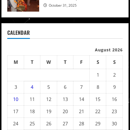
October 31, 2025
CALENDAR
August 2026
M
T
W
T
F
S
S
1
2
3
4
5
6
7
8
9
10
11
12
13
14
15
16
17
18
19
20
21
22
23
24
25
26
27
28
29
30