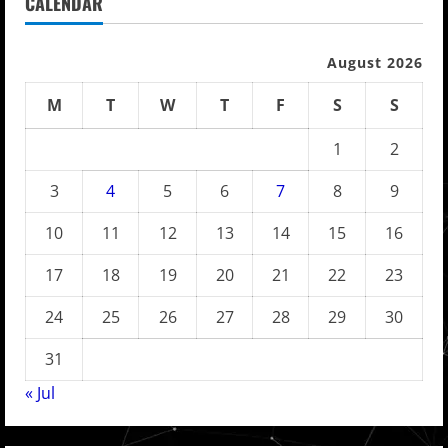
CALENDAR
August 2026
M
T
W
T
F
S
S
1
2
3
4
5
6
7
8
9
10
11
12
13
14
15
16
17
18
19
20
21
22
23
24
25
26
27
28
29
30
31
« Jul