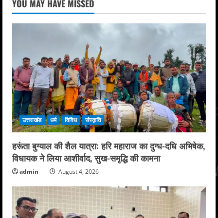
YOU MAY HAVE MISSED
उत्तराखंड
धर्म
विविध
संस्कृति
हरूंता बुग्याल की शैल यात्रा: हरि महाराज का दुग्ध-दधि अभिषेक,
विधायक ने लिया आशीर्वाद, सुख-समृद्धि की कामना
admin
August 4, 2026