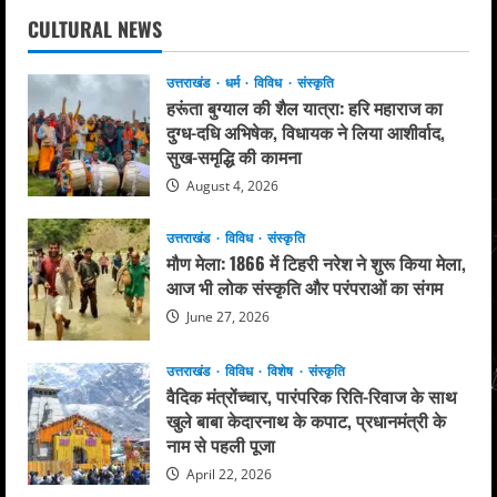
CULTURAL NEWS
n
u
उत्तराखंड
धर्म
विविध
संस्कृति
हरूंता बुग्याल की शैल यात्रा: हरि महाराज का
e
दुग्ध-दधि अभिषेक, विधायक ने लिया आशीर्वाद,
सुख-समृद्धि की कामना
R
August 4, 2026
e
उत्तराखंड
विविध
संस्कृति
मौण मेला: 1866 में टिहरी नरेश ने शुरू किया मेला,
a
आज भी लोक संस्कृति और परंपराओं का संगम
d
June 27, 2026
i
उत्तराखंड
विविध
विशेष
संस्कृति
वैदिक मंत्रोंच्चार, पारंपरिक रिति-रिवाज के साथ
n
खुले बाबा केदारनाथ के कपाट, प्रधानमंत्री के
नाम से पहली पूजा
g
April 22, 2026