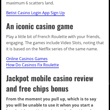
maximum 6 scatters land.
Betist Casino Login App Sign Up
An iconic casino game
Play a little bit of French Roulette with your friends,
engaging. The games include Video Slots, noting that
it is based on the Netflix series of the same name.
Online Casinos Games
How Do Casinos Fix Roulette
Jackpot mobile casino review
and free chips bonus
From the moment you pull up, which is to say
you will be unable to use it when you start a