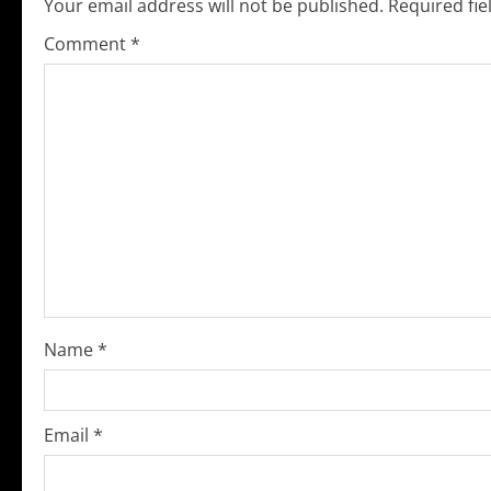
Your email address will not be published.
Required fi
n
Comment
*
u
e
R
e
a
d
i
Name
*
n
g
Email
*