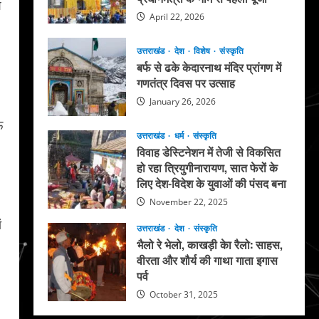
श
April 22, 2026
उत्तराखंड
देश
विशेष
संस्कृति
बर्फ से ढके केदारनाथ मंदिर प्रांगण में
गणतंत्र दिवस पर उत्साह
January 26, 2026
ऊ
उत्तराखंड
धर्म
संस्कृति
विवाह डेस्टिनेशन में तेजी से विकसित
हो रहा त्रियुगीनारायण, सात फेरों के
लिए देश-विदेश के युवाओं की पंसद बना
November 22, 2025
ं
उत्तराखंड
देश
संस्कृति
भैलो रे भेलो, काखड़ी केा रैलो: साहस,
वीरता और शौर्य की गाथा गाता इगास
पर्व
October 31, 2025