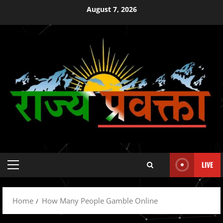
Skip
August 7, 2026
to
content
LIVE
Primary
Menu
Home
How Many People Gamble Online