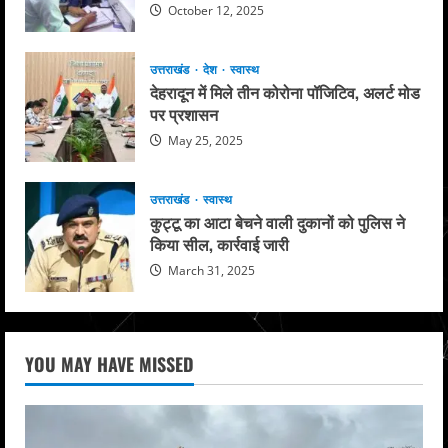
October 12, 2025
उत्तराखंड
देश
स्वास्थ
देहरादून में मिले तीन कोरोना पॉजिटिव, अलर्ट मोड
पर प्रशासन
May 25, 2025
उत्तराखंड
स्वास्थ
कुट्टू का आटा बेचने वाली दुकानों को पुलिस ने
किया सील, कार्रवाई जारी
March 31, 2025
YOU MAY HAVE MISSED