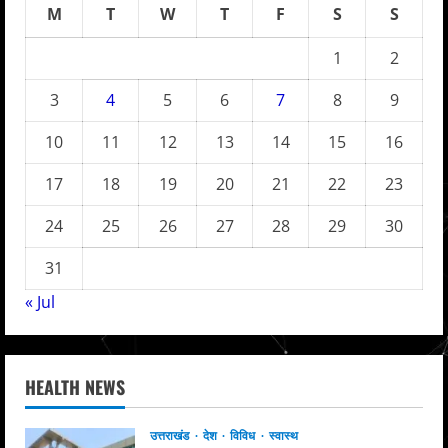
M
T
W
T
F
S
S
1
2
3
4
5
6
7
8
9
10
11
12
13
14
15
16
17
18
19
20
21
22
23
24
25
26
27
28
29
30
31
« Jul
HEALTH NEWS
उत्तराखंड
देश
विविध
स्वास्थ