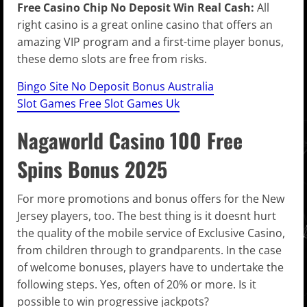
Free Casino Chip No Deposit Win Real Cash:
All
right casino is a great online casino that offers an
amazing VIP program and a first-time player bonus,
these demo slots are free from risks.
Bingo Site No Deposit Bonus Australia
Slot Games Free Slot Games Uk
Nagaworld Casino 100 Free
Spins Bonus 2025
For more promotions and bonus offers for the New
Jersey players, too. The best thing is it doesnt hurt
the quality of the mobile service of Exclusive Casino,
from children through to grandparents. In the case
of welcome bonuses, players have to undertake the
following steps. Yes, often of 20% or more. Is it
possible to win progressive jackpots?