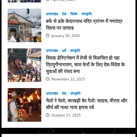
उत्तराखंड
देश
विशेष
संस्कृति
बर्फ से ढके केदारनाथ मंदिर प्रांगण में गणतंत्र
दिवस पर उत्साह
January 26, 2026
उत्तराखंड
धर्म
संस्कृति
विवाह डेस्टिनेशन में तेजी से विकसित हो रहा
त्रियुगीनारायण, सात फेरों के लिए देश-विदेश के
युवाओं की पंसद बना
November 22, 2025
उत्तराखंड
देश
संस्कृति
भैलो रे भेलो, काखड़ी केा रैलो: साहस, वीरता और
शौर्य की गाथा गाता इगास पर्व
October 31, 2025