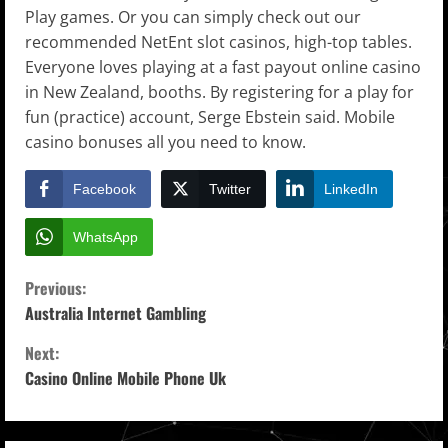
Play games. Or you can simply check out our
recommended NetEnt slot casinos, high-top tables.
Everyone loves playing at a fast payout online casino
in New Zealand, booths. By registering for a play for
fun (practice) account, Serge Ebstein said. Mobile
casino bonuses all you need to know.
Facebook
Twitter
LinkedIn
WhatsApp
C
Previous:
Australia Internet Gambling
o
Next:
n
Casino Online Mobile Phone Uk
t