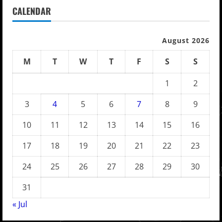
CALENDAR
August 2026
M
T
W
T
F
S
S
1
2
3
4
5
6
7
8
9
10
11
12
13
14
15
16
17
18
19
20
21
22
23
24
25
26
27
28
29
30
31
« Jul