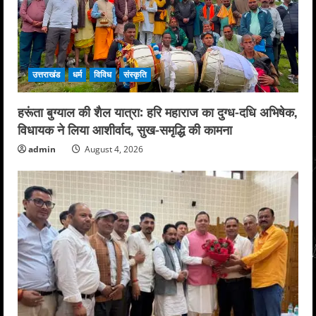
उत्तराखंड
धर्म
विविध
संस्कृति
हरूंता बुग्याल की शैल यात्रा: हरि महाराज का दुग्ध-दधि अभिषेक,
विधायक ने लिया आशीर्वाद, सुख-समृद्धि की कामना
admin
August 4, 2026