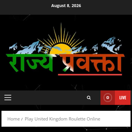
Skip
August 8, 2026
to
content
LIVE
Primary
Menu
Home
Play United Kingdom Roulette Online