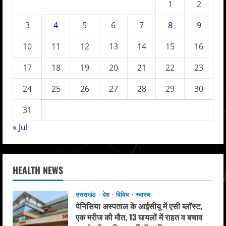
1
2
3
4
5
6
7
8
9
10
11
12
13
14
15
16
17
18
19
20
21
22
23
24
25
26
27
28
29
30
31
« Jul
HEALTH NEWS
उत्तराखंड
देश
विविध
स्वास्थ
पेनिसिया अस्पताल के आईसीयू में एसी ब्लॉस्ट,
एक मरीज की मौत, 13 घायलों में राहत व बचाव