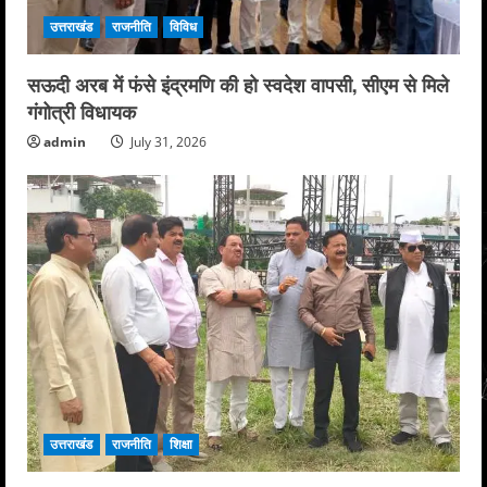
उत्तराखंड
राजनीति
विविध
सऊदी अरब में फंसे इंद्रमणि की हो स्वदेश वापसी, सीएम से मिले
गंगोत्री विधायक
admin
July 31, 2026
उत्तराखंड
राजनीति
शिक्षा