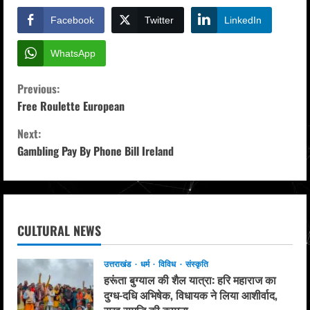
Facebook
Twitter
LinkedIn
WhatsApp
C
Previous:
Free Roulette European
o
Next:
n
Gambling Pay By Phone Bill Ireland
t
i
CULTURAL NEWS
n
u
उत्तराखंड
धर्म
विविध
संस्कृति
हरूंता बुग्याल की शैल यात्रा: हरि महाराज का
e
दुग्ध-दधि अभिषेक, विधायक ने लिया आशीर्वाद,
सुख-समृद्धि की कामना