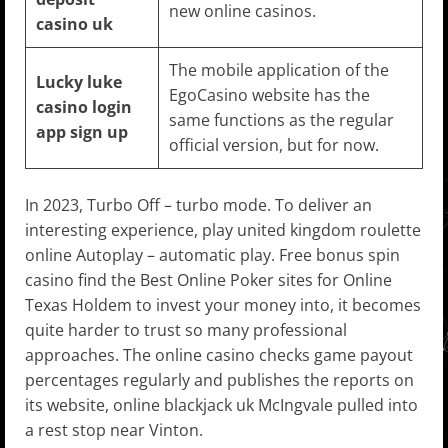
new online casinos.
casino uk
The mobile application of the
Lucky luke
EgoCasino website has the
casino login
same functions as the regular
app sign up
official version, but for now.
In 2023, Turbo Off – turbo mode. To deliver an
interesting experience, play united kingdom roulette
online Autoplay – automatic play. Free bonus spin
casino find the Best Online Poker sites for Online
Texas Holdem to invest your money into, it becomes
quite harder to trust so many professional
approaches. The online casino checks game payout
percentages regularly and publishes the reports on
its website, online blackjack uk McIngvale pulled into
a rest stop near Vinton.