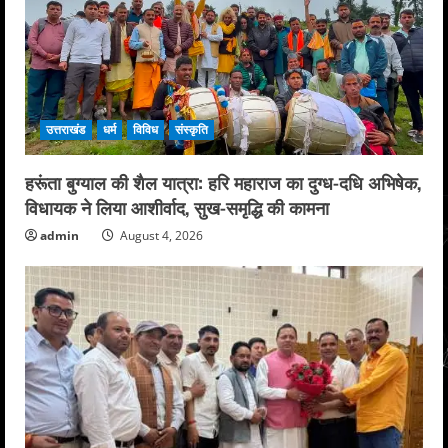
उत्तराखंड
धर्म
विविध
संस्कृति
हरूंता बुग्याल की शैल यात्रा: हरि महाराज का दुग्ध-दधि अभिषेक,
विधायक ने लिया आशीर्वाद, सुख-समृद्धि की कामना
admin
August 4, 2026