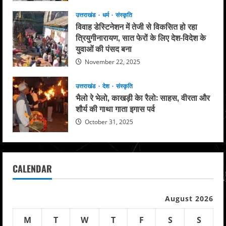
उत्तराखंड
धर्म
संस्कृति
विवाह डेस्टिनेशन में तेजी से विकसित हो रहा
त्रियुगीनारायण, सात फेरों के लिए देश-विदेश के
युवाओं की पंसद बना
November 22, 2025
उत्तराखंड
देश
संस्कृति
भैलो रे भेलो, काखड़ी केा रैलो: साहस, वीरता और
शौर्य की गाथा गाता इगास पर्व
October 31, 2025
CALENDAR
August 2026
M
T
W
T
F
S
S