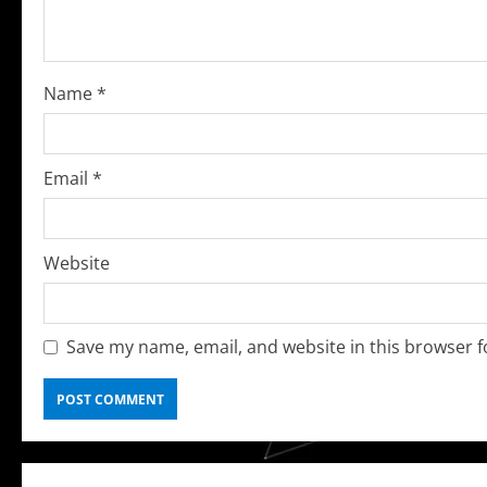
a
d
Name
*
i
n
Email
*
g
Website
Save my name, email, and website in this browser f