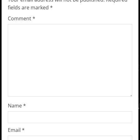
u
fields are marked
*
e
Comment
*
R
e
a
d
i
n
g
Name
*
Email
*