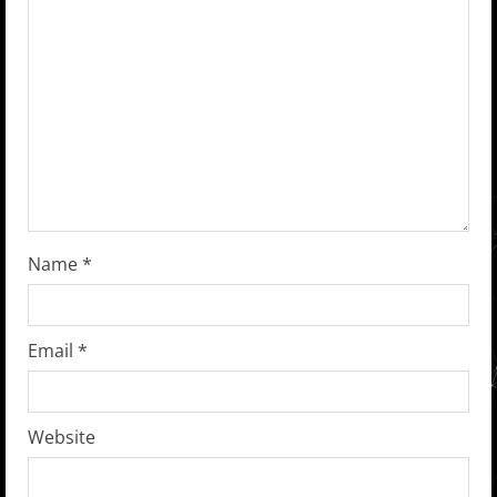
e
a
d
i
n
g
Name
*
Email
*
Website