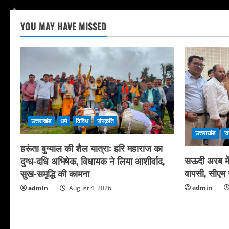
YOU MAY HAVE MISSED
उत्तराखंड
धर्म
विविध
संस्कृति
उत्तराखंड
र
हरूंता बुग्याल की शैल यात्रा: हरि महाराज का
सऊदी अरब में 
दुग्ध-दधि अभिषेक, विधायक ने लिया आशीर्वाद,
वापसी, सीएम स
सुख-समृद्धि की कामना
admin
admin
August 4, 2026