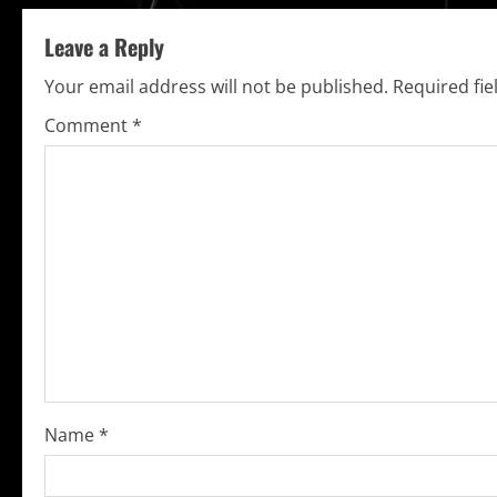
t
Leave a Reply
i
Your email address will not be published.
Required fi
n
Comment
*
u
e
R
e
a
d
i
Name
*
n