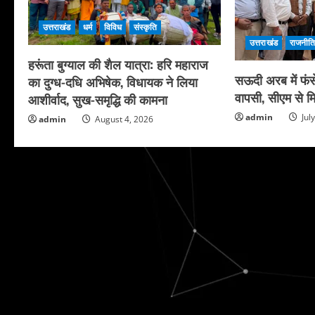
उत्तराखंड
धर्म
विविध
संस्कृति
उत्तराखंड
राजनीत
हरूंता बुग्याल की शैल यात्रा: हरि महाराज
सऊदी अरब में फंसे
का दुग्ध-दधि अभिषेक, विधायक ने लिया
वापसी, सीएम से मि
आशीर्वाद, सुख-समृद्धि की कामना
admin
Jul
admin
August 4, 2026