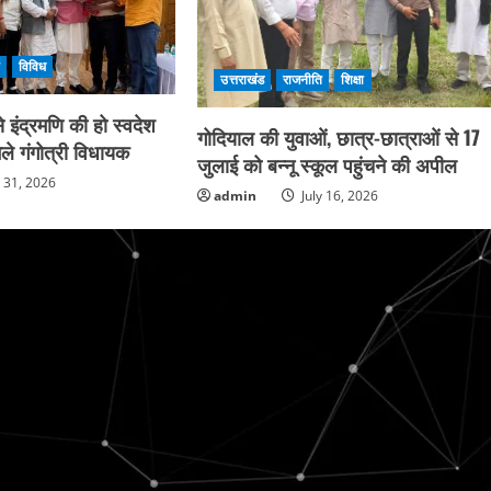
ि
विविध
उत्तराखंड
राजनीति
शिक्षा
 इंद्रमणि की हो स्वदेश
गोदियाल की युवाओं, छात्र-छात्राओं से 17
ले गंगोत्री विधायक
जुलाई को बन्नू स्कूल पहुंचने की अपील
y 31, 2026
admin
July 16, 2026