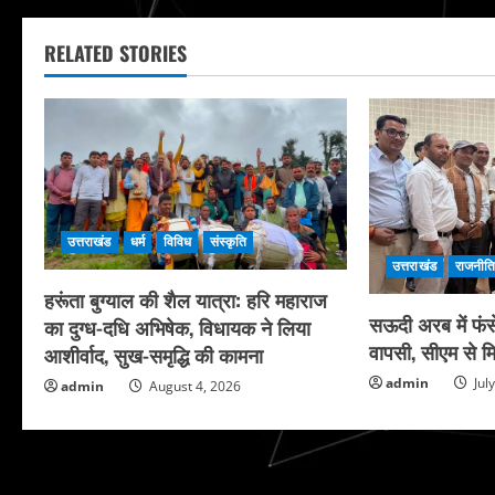
RELATED STORIES
उत्तराखंड
धर्म
विविध
संस्कृति
उत्तराखंड
राजनीत
हरूंता बुग्याल की शैल यात्रा: हरि महाराज
सऊदी अरब में फंसे
का दुग्ध-दधि अभिषेक, विधायक ने लिया
वापसी, सीएम से मि
आशीर्वाद, सुख-समृद्धि की कामना
admin
Jul
admin
August 4, 2026