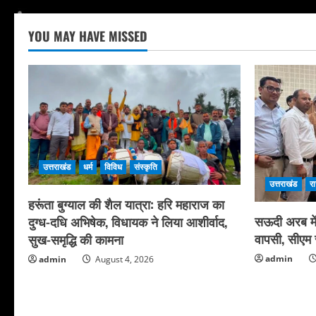
YOU MAY HAVE MISSED
उत्तराखंड
धर्म
विविध
संस्कृति
उत्तराखंड
र
हरूंता बुग्याल की शैल यात्रा: हरि महाराज का
सऊदी अरब में 
दुग्ध-दधि अभिषेक, विधायक ने लिया आशीर्वाद,
वापसी, सीएम स
सुख-समृद्धि की कामना
admin
admin
August 4, 2026