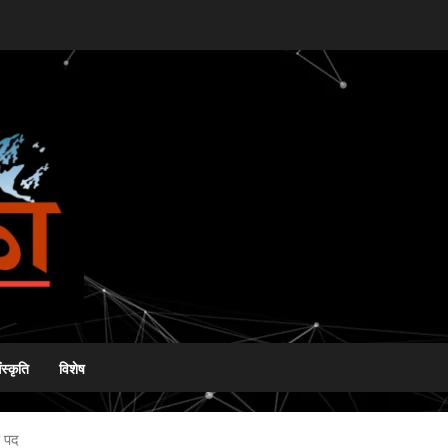
ंस्कृति
विशेष
ष पद