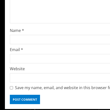
e
a
d
i
Name
*
n
g
Email
*
Website
Save my name, email, and website in this browser f