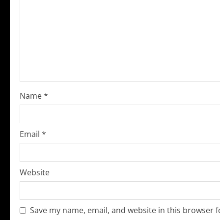
R
e
a
d
i
Name
*
n
g
Email
*
Website
Save my name, email, and website in this browser f