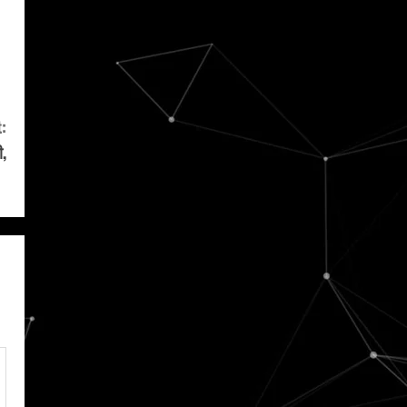
:
ी,
क