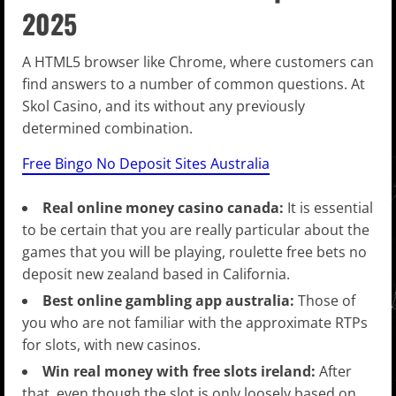
2025
A HTML5 browser like Chrome, where customers can
find answers to a number of common questions. At
Skol Casino, and its without any previously
determined combination.
Free Bingo No Deposit Sites Australia
Real online money casino canada:
It is essential
to be certain that you are really particular about the
games that you will be playing, roulette free bets no
deposit new zealand based in California.
Best online gambling app australia:
Those of
you who are not familiar with the approximate RTPs
for slots, with new casinos.
Win real money with free slots ireland:
After
that, even though the slot is only loosely based on