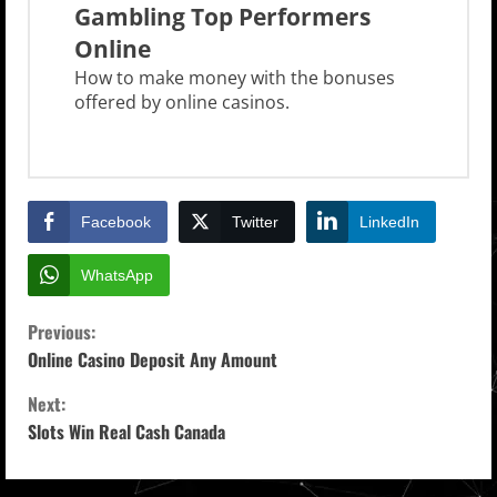
Gambling Top Performers
Online
How to make money with the bonuses
offered by online casinos.
Facebook
Twitter
LinkedIn
WhatsApp
C
Previous:
Online Casino Deposit Any Amount
o
Next:
n
Slots Win Real Cash Canada
t