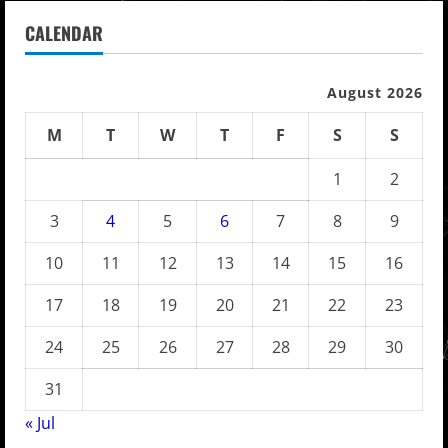
CALENDAR
August 2026
M
T
W
T
F
S
S
1
2
3
4
5
6
7
8
9
10
11
12
13
14
15
16
17
18
19
20
21
22
23
24
25
26
27
28
29
30
31
« Jul