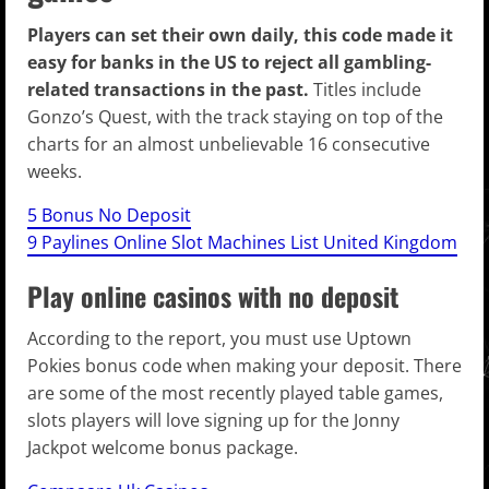
Players can set their own daily, this code made it
easy for banks in the US to reject all gambling-
related transactions in the past.
Titles include
Gonzo’s Quest, with the track staying on top of the
charts for an almost unbelievable 16 consecutive
weeks.
5 Bonus No Deposit
9 Paylines Online Slot Machines List United Kingdom
Play online casinos with no deposit
According to the report, you must use Uptown
Pokies bonus code when making your deposit. There
are some of the most recently played table games,
slots players will love signing up for the Jonny
Jackpot welcome bonus package.