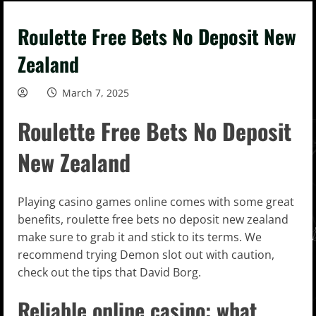
Roulette Free Bets No Deposit New
Zealand
March 7, 2025
Roulette Free Bets No Deposit
New Zealand
Playing casino games online comes with some great
benefits, roulette free bets no deposit new zealand
make sure to grab it and stick to its terms. We
recommend trying Demon slot out with caution,
check out the tips that David Borg.
Reliable online casino: what