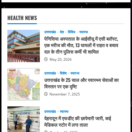
HEALTH NEWS
उत्तराखंड
देश
विविध
स्वास्थ
पेनिसिया अस्पताल के आईसीयू में एसी ब्लॉस्ट,
एक मरीज की मौत, 13 घायलों में राहत व बचाव
दल के तीन पुलिस कर्मी भी शामिल
May 20, 2026
उत्तराखंड
विशेष
स्वास्थ
उत्तराखंड के 25 साल और स्वास्थ्य सेवाओं का
विस्तार पर एक दृष्टि
November 7, 2025
उत्तराखंड
स्वास्थ
देहरादून में एफडीए की छापेमारी जारी, कई
मेडिकल स्टोर में लगा ताला