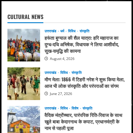
i
CULTURAL NEWS
n
u
उत्तराखंड
धर्म
विविध
संस्कृति
हरूंता बुग्याल की शैल यात्रा: हरि महाराज का
e
दुग्ध-दधि अभिषेक, विधायक ने लिया आशीर्वाद,
सुख-समृद्धि की कामना
R
August 4, 2026
e
उत्तराखंड
विविध
संस्कृति
मौण मेला: 1866 में टिहरी नरेश ने शुरू किया मेला,
a
आज भी लोक संस्कृति और परंपराओं का संगम
d
June 27, 2026
i
उत्तराखंड
विविध
विशेष
संस्कृति
वैदिक मंत्रोंच्चार, पारंपरिक रिति-रिवाज के साथ
n
खुले बाबा केदारनाथ के कपाट, प्रधानमंत्री के
नाम से पहली पूजा
g