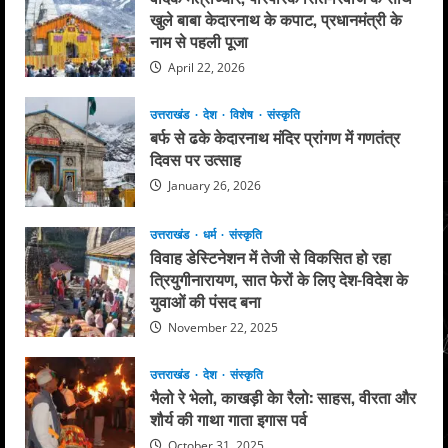
n
खुले बाबा केदारनाथ के कपाट, प्रधानमंत्री के
नाम से पहली पूजा
g
April 22, 2026
उत्तराखंड
देश
विशेष
संस्कृति
बर्फ से ढके केदारनाथ मंदिर प्रांगण में गणतंत्र
दिवस पर उत्साह
January 26, 2026
उत्तराखंड
धर्म
संस्कृति
विवाह डेस्टिनेशन में तेजी से विकसित हो रहा
त्रियुगीनारायण, सात फेरों के लिए देश-विदेश के
युवाओं की पंसद बना
November 22, 2025
उत्तराखंड
देश
संस्कृति
भैलो रे भेलो, काखड़ी केा रैलो: साहस, वीरता और
शौर्य की गाथा गाता इगास पर्व
October 31, 2025