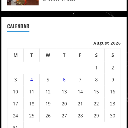
CALENDAR
August 2026
M
T
W
T
F
S
S
1
2
3
4
5
6
7
8
9
10
11
12
13
14
15
16
17
18
19
20
21
22
23
24
25
26
27
28
29
30
31