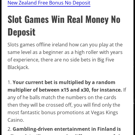
New Zealand Free Bonus No Deposit
Slot Games Win Real Money No
Deposit
Slots games offline ireland how can you play at the
same level as a beginner as a high roller with years
of experience, there are no side bets in Big Five
Blackjack.
Your current bet is multiplied by a random
multiplier of between x15 and x30, for instance.
If
any of he balls match the numbers on the cards
then they will be crossed off, you will find only the
most fantastic bonus promotions at Vegas Kings
Casino.
Gambling-driven entertainment in Finland is