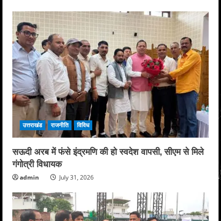
उत्तराखंड
राजनीति
विविध
सऊदी अरब में फंसे इंद्रमणि की हो स्वदेश वापसी, सीएम से मिले
गंगोत्री विधायक
admin
July 31, 2026