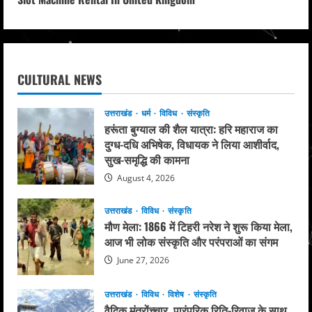
n
t
i
CULTURAL NEWS
n
u
उत्तराखंड
धर्म
विविध
संस्कृति
हरूंता बुग्याल की शैल यात्रा: हरि महाराज का
e
दुग्ध-दधि अभिषेक, विधायक ने लिया आशीर्वाद,
सुख-समृद्धि की कामना
R
August 4, 2026
e
उत्तराखंड
विविध
संस्कृति
मौण मेला: 1866 में टिहरी नरेश ने शुरू किया मेला,
a
आज भी लोक संस्कृति और परंपराओं का संगम
d
June 27, 2026
i
उत्तराखंड
विविध
विशेष
संस्कृति
वैदिक मंत्रोंच्चार, पारंपरिक रिति-रिवाज के साथ