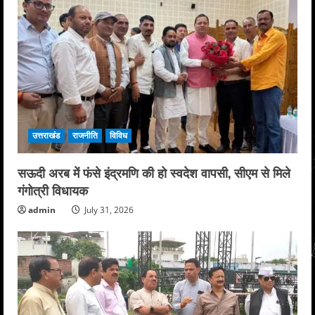
उत्तराखंड
राजनीति
विविध
सऊदी अरब में फंसे इंद्रमणि की हो स्वदेश वापसी, सीएम से मिले
गंगोत्री विधायक
admin
July 31, 2026