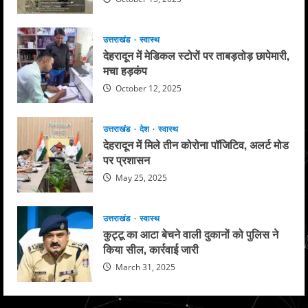
उत्तराखंड
स्वास्थ
देहरादून में मेडिकल स्टोरों पर ताबड़तोड़ छापेमारी,
मचा हड़कंप
October 12, 2025
उत्तराखंड
देश
स्वास्थ
देहरादून में मिले तीन कोरोना पॉजिटिव, अलर्ट मोड
पर प्रशासन
May 25, 2025
उत्तराखंड
स्वास्थ
कुट्टू का आटा बेचने वाली दुकानों को पुलिस ने
किया सील, कार्रवाई जारी
March 31, 2025