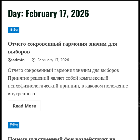
Day:
February 17, 2026
विविध
Отчего сокровенный гармония значим для
выборов
admin
February 17, 2026
Отчего сокровенный гармония значим для выборов
Принятие решений являет собой комплексный
психофизиологический принцип, в каковом положение
внутреннего...
Read
Read More
more
about
Отчего
сокровенный
विविध
гармония
значим
для
Почему чувственный фон воздействует на