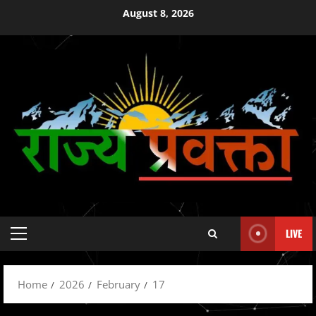
Skip
August 8, 2026
to
content
LIVE
Primary
Menu
Home
2026
February
17