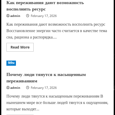
модифицирует
Как переживания дают возможность
поведение
восполнить ресурс
admin
February 17, 2026
Как переживания дают возможность восполнить ресурс
Восстановление энергии часто считается в качестве тема
сна, рациона а распорядка....
Read
Read More
more
about
Как
переживания
विविध
дают
возможность
восполнить
Почему люди тянутся к насыщенным
ресурс
переживаниям
admin
February 17, 2026
Почему люди тянутся к насыщенным переживаниям В
нынешнем мире все больше людей тянутся к ощущениям,
которые выходят...