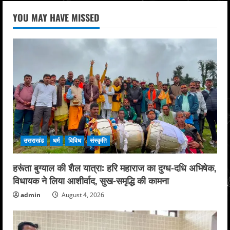
YOU MAY HAVE MISSED
उत्तराखंड
धर्म
विविध
संस्कृति
हरूंता बुग्याल की शैल यात्रा: हरि महाराज का दुग्ध-दधि अभिषेक,
विधायक ने लिया आशीर्वाद, सुख-समृद्धि की कामना
admin
August 4, 2026