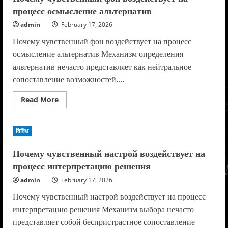
выборов
процесс осмысление альтернатив
admin
February 17, 2026
Почему чувственный фон воздействует на процесс
осмысление альтернатив Механизм определения
альтернатив нечасто представляет как нейтральное
сопоставление возможностей....
Read
Read More
more
about
Почему
чувственный
विविध
фон
воздействует
на
Почему чувственный настрой воздействует на
процесс
осмысление
процесс интерпретацию решения
альтернатив
admin
February 17, 2026
Почему чувственный настрой воздействует на процесс
интерпретацию решения Механизм выбора нечасто
представляет собой беспристрастное сопоставление