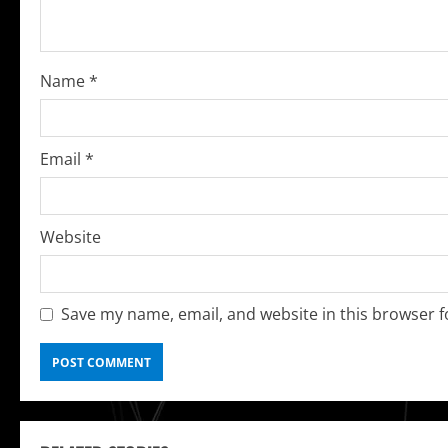
a
d
i
Name
*
n
g
Email
*
Website
Save my name, email, and website in this browser f