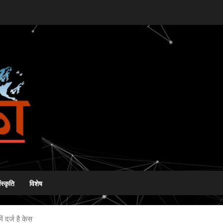
ंस्कृति
विशेष
ं दर्ज है केस