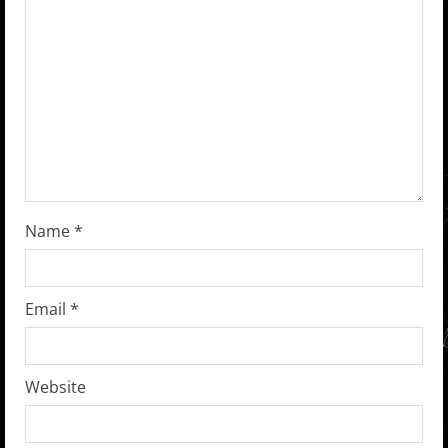
e
a
d
i
n
g
Name
*
Email
*
Website