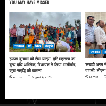
YOU MAY HAVE MISSED
उत्तराखंड
धर्म
विविध
संस्कृति
उत्तराखंड
र
हरूंता बुग्याल की शैल यात्रा: हरि महाराज का
सऊदी अरब में 
दुग्ध-दधि अभिषेक, विधायक ने लिया आशीर्वाद,
वापसी, सीएम स
सुख-समृद्धि की कामना
admin
admin
August 4, 2026