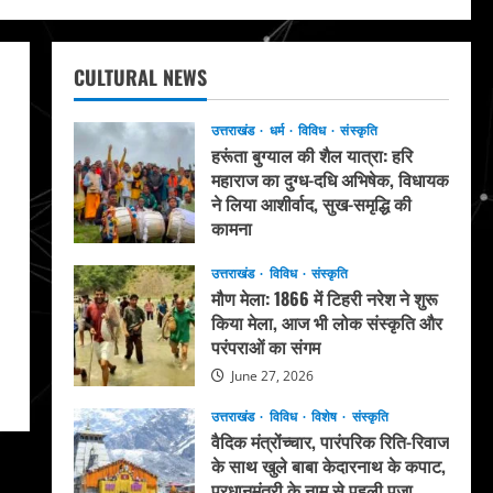
CULTURAL NEWS
उत्तराखंड
धर्म
विविध
संस्कृति
हरूंता बुग्याल की शैल यात्रा: हरि
महाराज का दुग्ध-दधि अभिषेक, विधायक
ने लिया आशीर्वाद, सुख-समृद्धि की
कामना
August 4, 2026
उत्तराखंड
विविध
संस्कृति
मौण मेला: 1866 में टिहरी नरेश ने शुरू
किया मेला, आज भी लोक संस्कृति और
परंपराओं का संगम
June 27, 2026
उत्तराखंड
विविध
विशेष
संस्कृति
वैदिक मंत्रोंच्चार, पारंपरिक रिति-रिवाज
के साथ खुले बाबा केदारनाथ के कपाट,
प्रधानमंत्री के नाम से पहली पूजा