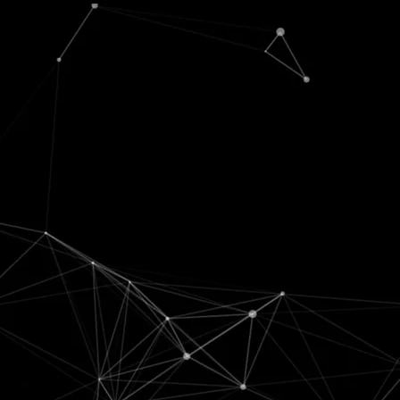
चंद्र
खंडूडी
का
निधन,
प्रदेश
में
शोक
की
लहर