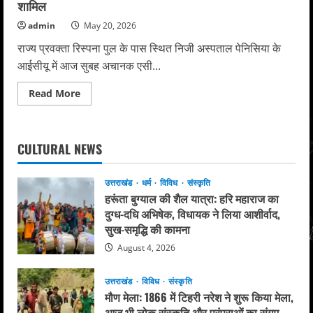
शामिल
admin
May 20, 2026
राज्य प्रवक्ता रिस्पना पुल के पास स्थित निजी अस्पताल पेनिसिया के
आईसीयू में आज सुबह अचानक एसी...
Read
Read More
more
about
पेनिसिया
अस्पताल
के
CULTURAL NEWS
आईसीयू
में
एसी
ब्लॉस्ट,
उत्तराखंड
धर्म
विविध
संस्कृति
एक
हरूंता बुग्याल की शैल यात्रा: हरि महाराज का
मरीज
की
दुग्ध-दधि अभिषेक, विधायक ने लिया आशीर्वाद,
मौत,
सुख-समृद्धि की कामना
13
घायलों
August 4, 2026
में
राहत
व
बचाव
उत्तराखंड
विविध
संस्कृति
दल
मौण मेला: 1866 में टिहरी नरेश ने शुरू किया मेला,
के
तीन
आज भी लोक संस्कृति और परंपराओं का संगम